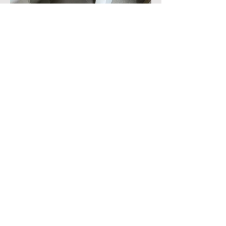
Vraag uw offerte aan
Algemene Karweiwerken A.K.W.
Projects
A.K.W. Projects is een klusjesdienst met
ervaren klusjesmannen voor de wijde
regio Antwerpen
Contacteer ons
Bereken route
Adres